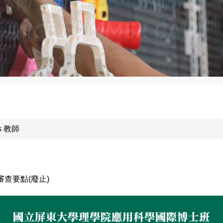
rs 教師
查要點(廢止)